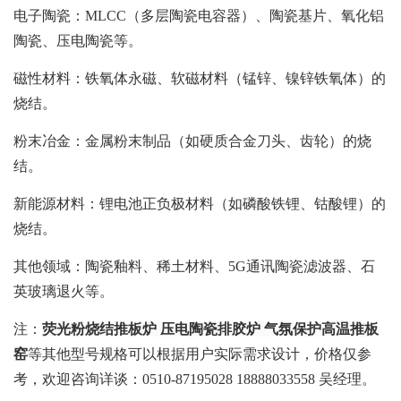
电子陶瓷：MLCC（多层陶瓷电容器）、陶瓷基片、氧化铝
陶瓷、压电陶瓷等。
磁性材料：铁氧体永磁、软磁材料（锰锌、镍锌铁氧体）的
烧结。
粉末冶金：金属粉末制品（如硬质合金刀头、齿轮）的烧
结。
新能源材料：锂电池正负极材料（如磷酸铁锂、钴酸锂）的
烧结。
其他领域：陶瓷釉料、稀土材料、5G通讯陶瓷滤波器、石
英玻璃退火等。
注：
荧光粉烧结推板炉 压电陶瓷排胶炉 气氛保护高温推板
窑
等其他型号规格可以根据用户实际需求设计，价格仅参
考，欢迎咨询详谈：0510-87195028 18888033558 吴经理。