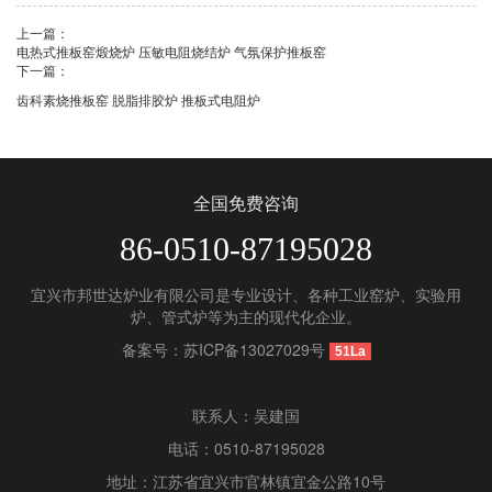
上一篇：
电热式推板窑煅烧炉 压敏电阻烧结炉 气氛保护推板窑
下一篇：
齿科素烧推板窑 脱脂排胶炉 推板式电阻炉
全国免费咨询
86-0510-87195028
宜兴市邦世达炉业有限公司是专业设计、各种工业窑炉、实验用
炉、管式炉等为主的现代化企业。
备案号：
苏ICP备13027029号
51La
联系人：吴建国
电话：0510-87195028
地址：江苏省宜兴市官林镇宜金公路10号