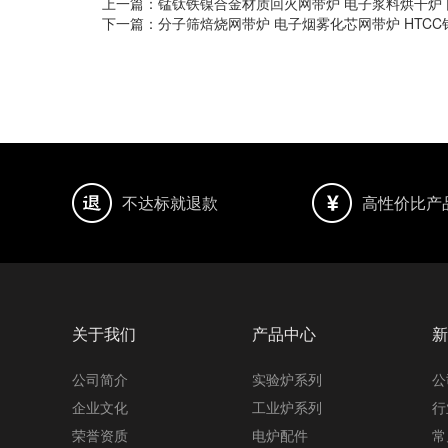
上一篇：
锰钛铁镍合金材质回火网带炉 电子浆料烘干炉
下一篇：
分子筛焙烧网带炉 电子烟雾化芯网带炉 HTC
不达标就退款
高性价比产
关于我们
产品中心
新
公司简介
实验炉系列
公
企业文化
工业炉系列
行
荣誉资质
电炉配件
常